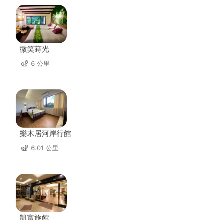
微笑蒔光
6 公里
樂木居河岸行館
6.01 公里
凱富旅館