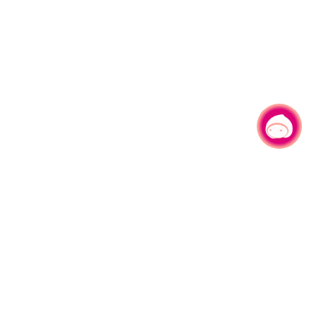
有事问小桃，一起游桃园
|
330206 桃园市桃园区县府路1号
电话：(03)332-2101#6209