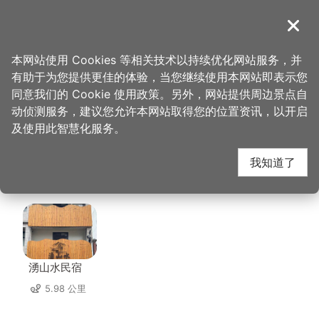
跳
到
導覽
关闭
主
桃园观光导览网
首页
>
想去的地方
>
美食、购物
>
合家欢阿婆面店
要
本网站使用 Cookies 等相关技术以持续优化网站服务，并
内
有助于为您提供更佳的体验，当您继续使用本网站即表示您
容
合家欢阿婆面店 周边住
同意我们的 Cookie 使用政策。另外，网站提供周边景点自
区
动侦测服务，建议您允许本网站取得您的位置资讯，以开启
块
及使用此智慧化服务。
宿
我知道了
共有 140 间店家
湧山水民宿
5.98 公里