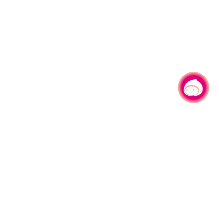
有事问小桃，一起游桃园
|
330206 桃园市桃园区县府路1号
电话：(03)332-2101#6209