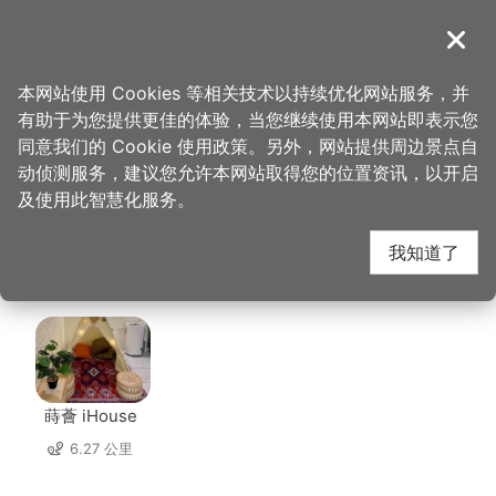
跳
到
導覽
关闭
主
桃园观光导览网
首页
>
想去的地方
>
美食、购物
>
合家欢阿婆面店
要
本网站使用 Cookies 等相关技术以持续优化网站服务，并
内
有助于为您提供更佳的体验，当您继续使用本网站即表示您
容
合家欢阿婆面店 周边住
同意我们的 Cookie 使用政策。另外，网站提供周边景点自
区
动侦测服务，建议您允许本网站取得您的位置资讯，以开启
块
及使用此智慧化服务。
宿
我知道了
共有 140 间店家
蒔薈 iHouse
6.27 公里