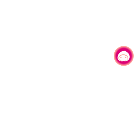
有事问小桃，一起游桃园
|
330206 桃园市桃园区县府路1号
电话：(03)332-2101#6209