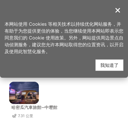
跳
到
導覽
关闭
主
桃园观光导览网
首页
>
想去的地方
>
美食、购物
>
合家欢阿婆面店
要
本网站使用 Cookies 等相关技术以持续优化网站服务，并
内
有助于为您提供更佳的体验，当您继续使用本网站即表示您
容
合家欢阿婆面店 周边住
同意我们的 Cookie 使用政策。另外，网站提供周边景点自
区
动侦测服务，建议您允许本网站取得您的位置资讯，以开启
块
及使用此智慧化服务。
宿
我知道了
共有 140 间店家
哈密瓜汽車旅館─中壢館
7.31 公里