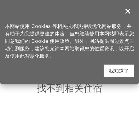
跳
到
導覽
关闭
主
桃园观光导览网
首页
>
想去的地方
>
美食、购物
>
丹马克咖啡馆
要
本网站使用 Cookies 等相关技术以持续优化网站服务，并
内
有助于为您提供更佳的体验，当您继续使用本网站即表示您
容
同意我们的 Cookie 使用政策。另外，网站提供周边景点自
丹马克咖啡馆 周边住宿
区
动侦测服务，建议您允许本网站取得您的位置资讯，以开启
块
及使用此智慧化服务。
共有 119 间店家
我知道了
找不到相关住宿