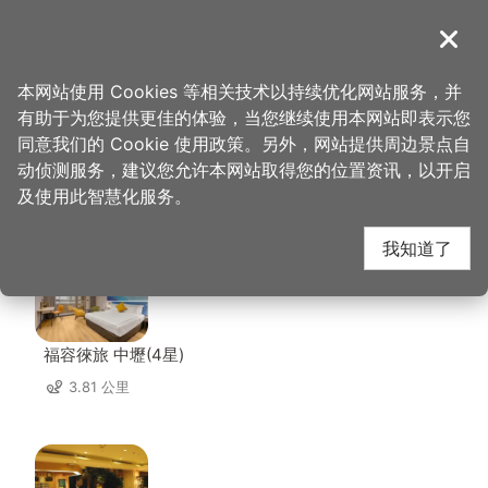
跳
到
導覽
关闭
主
桃园观光导览网
首页
>
想去的地方
>
美食、购物
>
爱地球木工坊
要
本网站使用 Cookies 等相关技术以持续优化网站服务，并
内
有助于为您提供更佳的体验，当您继续使用本网站即表示您
容
同意我们的 Cookie 使用政策。另外，网站提供周边景点自
爱地球木工坊 周边住宿
区
动侦测服务，建议您允许本网站取得您的位置资讯，以开启
块
及使用此智慧化服务。
共有 109 间店家
我知道了
福容徠旅 中壢(4星)
3.81 公里