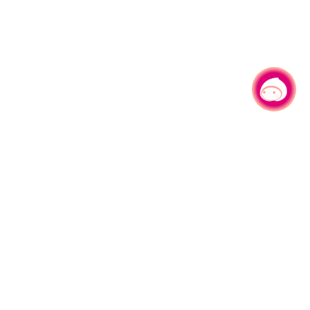
有事问小桃，一起游桃园
330206 桃园市桃园区县府路1号
电话：(03)332-2101#6209
服务时间：週一至週五
上午8:00至12:00 下午13:00至17:00