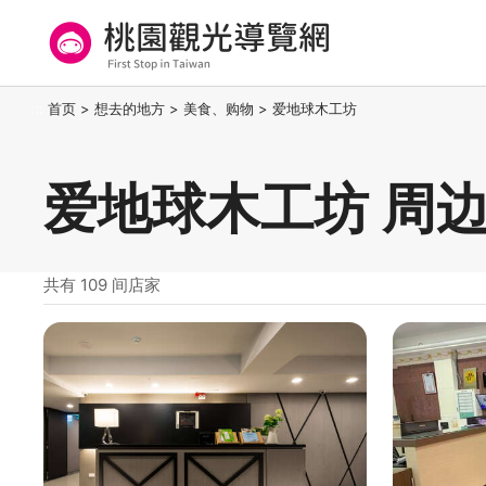
跳
到
主
要
桃园观光导览网
:::
首页
>
想去的地方
>
美食、购物
>
爱地球木工坊
内
容
区
爱地球木工坊 周
块
共有 109 间店家