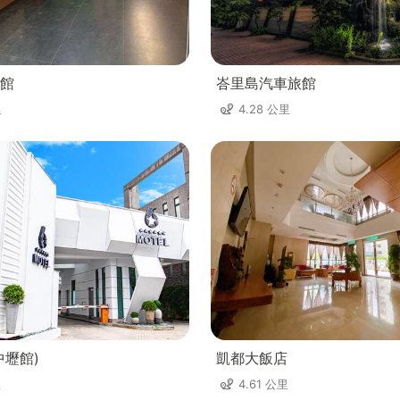
館
峇里島汽車旅館
里
4.28 公里
中壢館)
凱都大飯店
里
4.61 公里