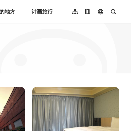
的地方
计画旅行
网站导览
地图导览
language
全文检
繁體中文
English
日本語
한국어
Indonesia
ไทย
Người việt nam