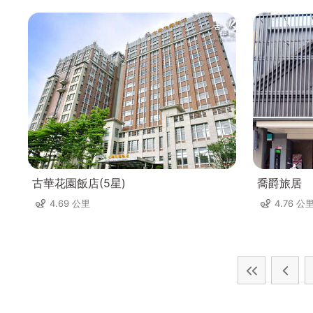
古華花園飯店(5星)
喬爵旅居
4.69 公里
4.76 公