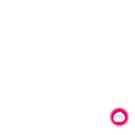
有事问小桃，一起游桃园
|