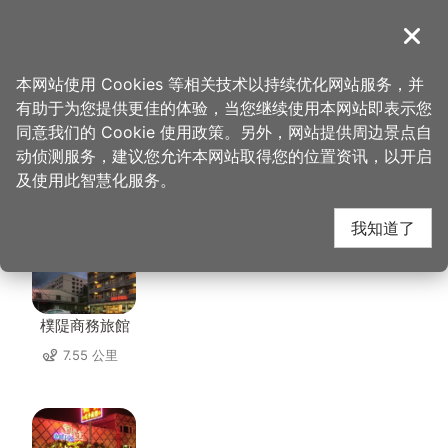
跳
到
導覽
关闭
主
桃园观光导览网
首页
>
想去的地方
>
美食、购物
>
爱地球木工坊
要
本网站使用 Cookies 等相关技术以持续优化网站服务，并
内
有助于为您提供更佳的体验，当您继续使用本网站即表示您
容
同意我们的 Cookie 使用政策。另外，网站提供周边景点自
爱地球木工坊 周边住宿
区
动侦测服务，建议您允许本网站取得您的位置资讯，以开启
块
及使用此智慧化服务。
共有 109 间店家
我知道了
樸隄商務旅館
7.55 公里