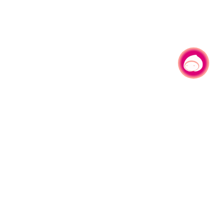
有事问小桃，一起游桃园
|
330206 桃园市桃园区县府路1号
电话：(03)332-2101#6209
服务时间：週一至週五
上午8:00至12:00 下午13:00至17:00