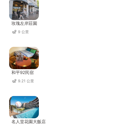
玫瑰左岸莊園
9 公里
和平92民宿
9.21 公里
名人堂花園大飯店