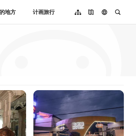
的地方
计画旅行
网站导览
地图导览
language
全文检
繁體中文
English
日本語
한국어
Indonesia
ไทย
Người việt nam