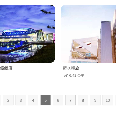
假飯店
藍水輕旅
里
6.42 公里
2
3
4
5
6
7
8
9
10