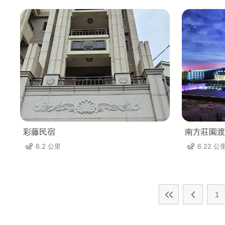
彩藤民宿
南方莊園渡
6.2 公里
6.22 公
1