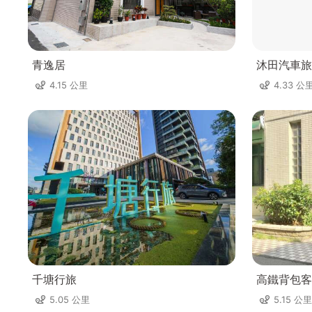
青逸居
沐田汽車旅
4.15 公里
4.33 公
千塘行旅
高鐵背包客
5.05 公里
5.15 公里