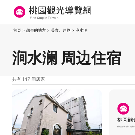
跳
到
主
要
桃园观光导览网
:::
首页
>
想去的地方
>
美食、购物
>
涧水澜
内
容
区
涧水澜 周边住宿
块
共有 147 间店家