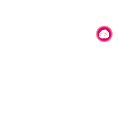
有事问小桃，一起游桃园
|
330206 桃园市桃园区县府路1号
电话：(03)332-2101#6209
服务时间：週一至週五
上午8:00至12:00 下午13:00至17:00