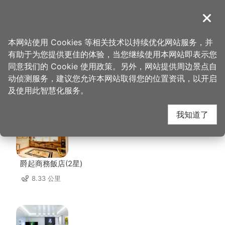
跳
到
導覽
关闭
主
桃园观光导览网
首页
>
想去的地方
>
美食、购物
>
涧水澜
要
本网站使用 Cookies 等相关技术以持续优化网站服务，并
内
有助于为您提供更佳的体验，当您继续使用本网站即表示您
容
同意我们的 Cookie 使用政策。另外，网站提供周边景点自
涧水澜 周边住宿
区
动侦测服务，建议您允许本网站取得您的位置资讯，以开启
块
及使用此智慧化服务。
共有 147 间店家
我知道了
爵起商務飯店(2星)
8.33 公里