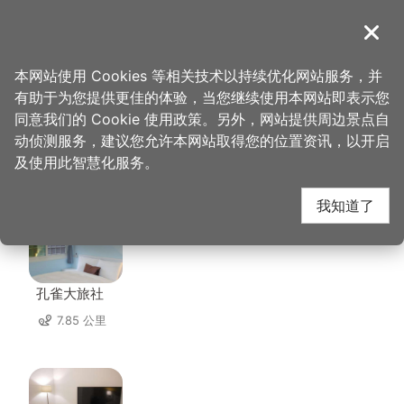
跳
到
導覽
关闭
主
桃园观光导览网
首页
>
想去的地方
>
美食、购物
>
涧水澜
要
本网站使用 Cookies 等相关技术以持续优化网站服务，并
内
有助于为您提供更佳的体验，当您继续使用本网站即表示您
容
同意我们的 Cookie 使用政策。另外，网站提供周边景点自
涧水澜 周边住宿
区
动侦测服务，建议您允许本网站取得您的位置资讯，以开启
块
及使用此智慧化服务。
共有 147 间店家
我知道了
孔雀大旅社
7.85 公里