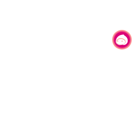
有事问小桃，一起游桃园
|
330206 桃园市桃园区县府路1号
电话：(03)332-2101#6209
服务时间：週一至週五
上午8:00至12:00 下午13:00至17:00