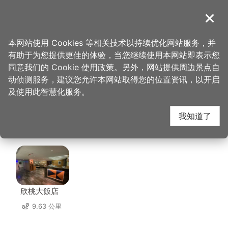
跳
到
導覽
关闭
主
桃园观光导览网
首页
>
想去的地方
>
美食、购物
>
达令大林 创意冰品
要
本网站使用 Cookies 等相关技术以持续优化网站服务，并
内
有助于为您提供更佳的体验，当您继续使用本网站即表示您
容
达令大林 创意冰品 周
同意我们的 Cookie 使用政策。另外，网站提供周边景点自
区
动侦测服务，建议您允许本网站取得您的位置资讯，以开启
块
及使用此智慧化服务。
边住宿
我知道了
共有 137 间店家
欣桃大飯店
9.63 公里