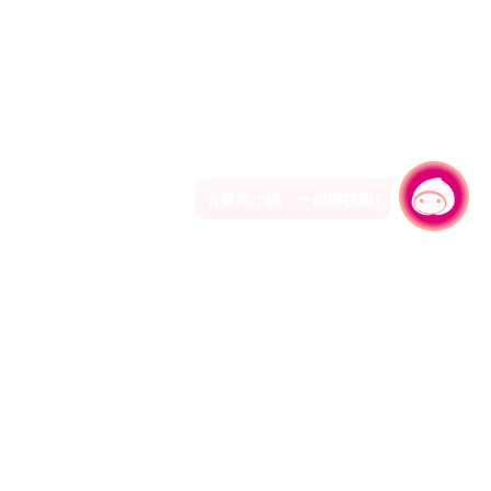
有事问小桃，一起游桃园
|
330206 桃园市桃园区县府路1号
电话：(03)332-2101#6209