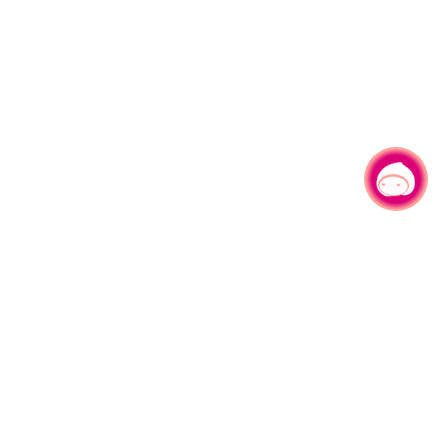
有事问小桃，一起游桃园
|
330206 桃园市桃园区县府路1号
电话：(03)332-2101#6209