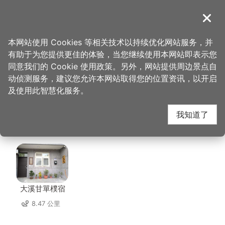
跳
到
導覽
关闭
主
桃园观光导览网
首页
>
想去的地方
>
美食、购物
>
达令大林 创意冰品
要
本网站使用 Cookies 等相关技术以持续优化网站服务，并
内
有助于为您提供更佳的体验，当您继续使用本网站即表示您
容
达令大林 创意冰品 周
同意我们的 Cookie 使用政策。另外，网站提供周边景点自
区
动侦测服务，建议您允许本网站取得您的位置资讯，以开启
块
及使用此智慧化服务。
边住宿
我知道了
共有 137 间店家
大溪甘單樸宿
8.47 公里