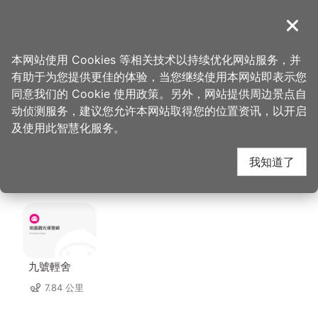
跳
到
導覽
关闭
主
桃园观光导览网
首页
>
想去的地方
>
美食、购物
>
达令大林 创意冰品
要
本网站使用 Cookies 等相关技术以持续优化网站服务，并
内
有助于为您提供更佳的体验，当您继续使用本网站即表示您
容
达令大林 创意冰品 周
同意我们的 Cookie 使用政策。另外，网站提供周边景点自
区
动侦测服务，建议您允许本网站取得您的位置资讯，以开启
块
及使用此智慧化服务。
边住宿
我知道了
共有 137 间店家
九號輕舍
7.84 公里