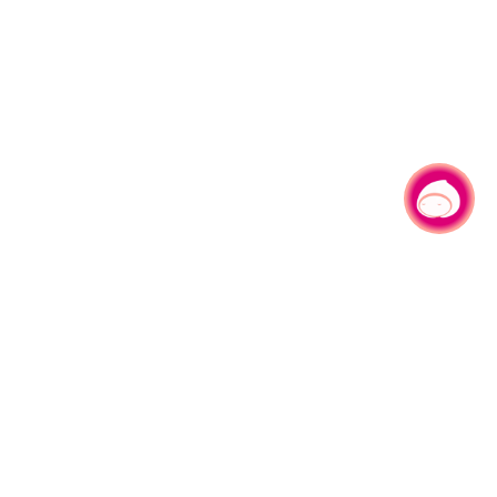
有事问小桃，一起游桃园
|
330206 桃园市桃园区县府路1号
电话：(03)332-2101#6209