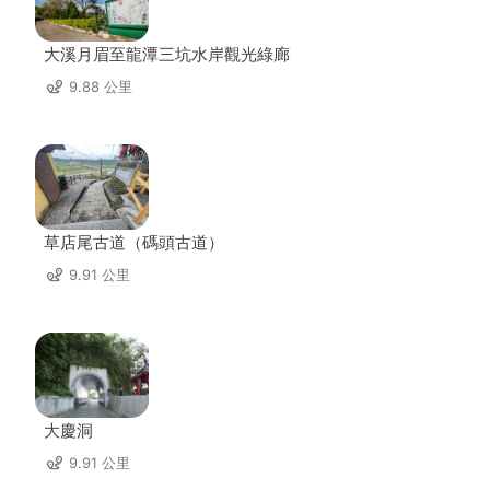
大溪月眉至龍潭三坑水岸觀光綠廊
9.88 公里
草店尾古道（碼頭古道）
9.91 公里
大慶洞
9.91 公里