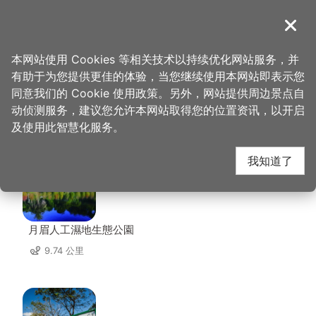
跳
到
導覽
关闭
主
桃园观光导览网
首页
>
想去的地方
>
美食、购物
>
馔园餐馆
要
本网站使用 Cookies 等相关技术以持续优化网站服务，并
内
有助于为您提供更佳的体验，当您继续使用本网站即表示您
容
同意我们的 Cookie 使用政策。另外，网站提供周边景点自
馔园餐馆 周边景点
区
动侦测服务，建议您允许本网站取得您的位置资讯，以开启
块
及使用此智慧化服务。
共有 128 处景点
我知道了
月眉人工濕地生態公園
9.74 公里