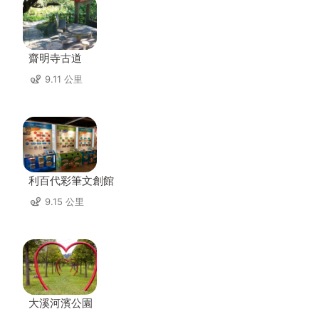
齋明寺古道
9.11 公里
利百代彩筆文創館
9.15 公里
大溪河濱公園