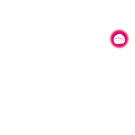
有事问小桃，一起游桃园
330206 桃园市桃园区县府路1号
电话：(03)332-2101#6209
服务时间：週一至週五
上午8:00至12:00 下午13:00至17:00