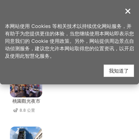
跳
到
導覽
关闭
主
桃园观光导览网
首页
>
想去的地方
>
美食、购物
>
馔园餐馆
要
本网站使用 Cookies 等相关技术以持续优化网站服务，并
内
有助于为您提供更佳的体验，当您继续使用本网站即表示您
容
同意我们的 Cookie 使用政策。另外，网站提供周边景点自
馔园餐馆 周边景点
区
动侦测服务，建议您允许本网站取得您的位置资讯，以开启
块
及使用此智慧化服务。
共有 128 处景点
我知道了
桃園觀光夜市
8.8 公里