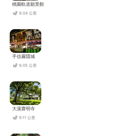
桃園軌道願景館
9.04 公里
手信霧隱城
9.05 公里
大溪齋明寺
9.11 公里