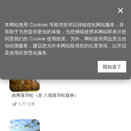
跳
到
導覽
关闭
主
桃园观光导览网
首页
>
想去的地方
>
美食、购物
>
馔园餐馆
要
本网站使用 Cookies 等相关技术以持续优化网站服务，并
内
有助于为您提供更佳的体验，当您继续使用本网站即表示您
容
同意我们的 Cookie 使用政策。另外，网站提供周边景点自
馔园餐馆 周边景点
区
动侦测服务，建议您允许本网站取得您的位置资讯，以开启
块
及使用此智慧化服务。
共有 128 处景点
我知道了
南興落羽松（原 八德落羽松森林）
5.77 公里