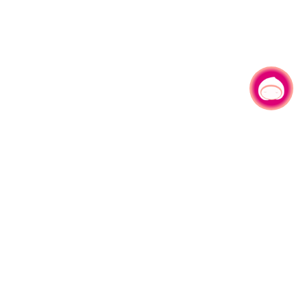
有事问小桃，一起游桃园
330206 桃园市桃园区县府路1号
电话：(03)332-2101#6209
服务时间：週一至週五
上午8:00至12:00 下午13:00至17:00