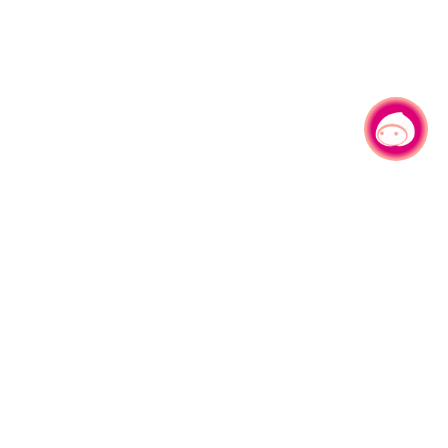
有事问小桃，一起游桃园
330206 桃园市桃园区县府路1号
电话：(03)332-2101#6209
服务时间：週一至週五
上午8:00至12:00 下午13:00至17:00