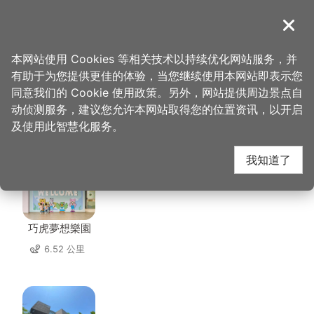
跳
到
導覽
关闭
主
桃园观光导览网
首页
>
想去的地方
>
美食、购物
>
馔园餐馆
要
本网站使用 Cookies 等相关技术以持续优化网站服务，并
内
有助于为您提供更佳的体验，当您继续使用本网站即表示您
容
同意我们的 Cookie 使用政策。另外，网站提供周边景点自
馔园餐馆 周边景点
区
动侦测服务，建议您允许本网站取得您的位置资讯，以开启
块
及使用此智慧化服务。
共有 128 处景点
我知道了
巧虎夢想樂園
6.52 公里