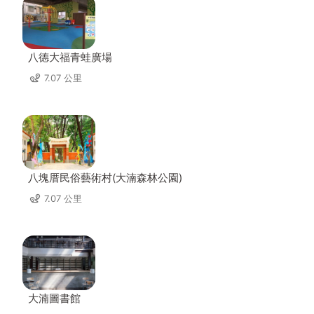
八德大福青蛙廣場
7.07 公里
八塊厝民俗藝術村(大湳森林公園)
7.07 公里
大湳圖書館