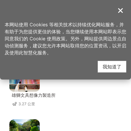
跳
到
導覽
关闭
主
桃园观光导览网
首页
>
想去的地方
>
美食、购物
>
丽扬工作室
要
本网站使用 Cookies 等相关技术以持续优化网站服务，并
内
有助于为您提供更佳的体验，当您继续使用本网站即表示您
容
同意我们的 Cookie 使用政策。另外，网站提供周边景点自
丽扬工作室 周边景点
区
动侦测服务，建议您允许本网站取得您的位置资讯，以开启
块
及使用此智慧化服务。
共有 124 处景点
我知道了
雄獅文具想像力製造所
3.27 公里