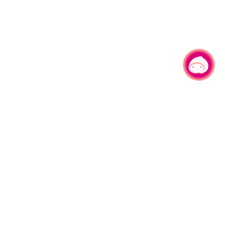
有事问小桃，一起游桃园
330206 桃园市桃园区县府路1号
电话：(03)332-2101#6209
服务时间：週一至週五
上午8:00至12:00 下午13:00至17:00