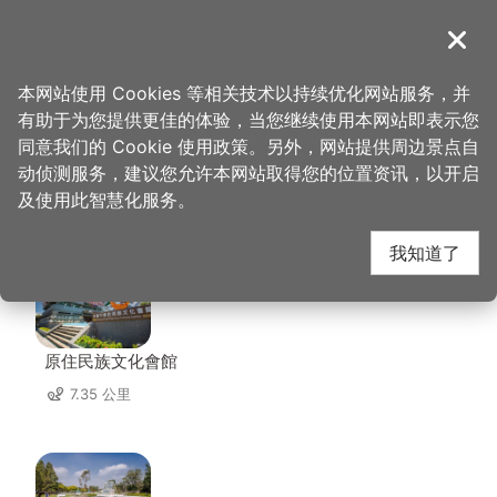
跳
到
導覽
关闭
主
桃园观光导览网
首页
>
想去的地方
>
美食、购物
>
丽扬工作室
要
本网站使用 Cookies 等相关技术以持续优化网站服务，并
内
有助于为您提供更佳的体验，当您继续使用本网站即表示您
容
同意我们的 Cookie 使用政策。另外，网站提供周边景点自
丽扬工作室 周边景点
区
动侦测服务，建议您允许本网站取得您的位置资讯，以开启
块
及使用此智慧化服务。
共有 124 处景点
我知道了
原住民族文化會館
7.35 公里