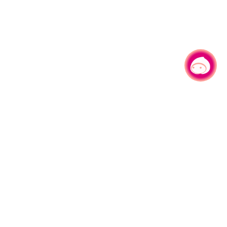
有事问小桃，一起游桃园
|
330206 桃园市桃园区县府路1号
电话：(03)332-2101#6209
服务时间：週一至週五
上午8:00至12:00 下午13:00至17:00