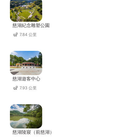
慈湖紀念雕塑公園
7.84 公里
慈湖遊客中心
7.93 公里
慈湖陵寢（前慈湖）