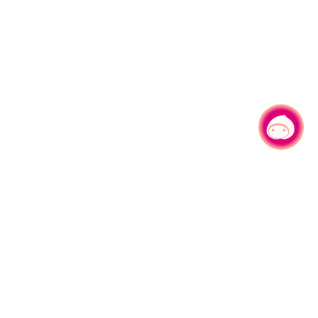
有事问小桃，一起游桃园
330206 桃园市桃园区县府路1号
电话：(03)332-2101#6209