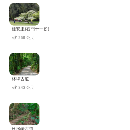
佳安里(石門十一份)
259 公尺
林埤古道
343 公尺
伙房崎古道