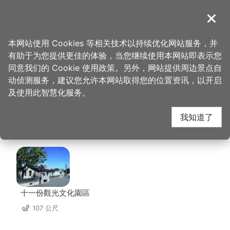
跳
到
導覽
关闭
主
桃园观光导览网
首页
>
想去的地方
>
美食、购物
>
福隆活鱼土鸡餐厅
要
本网站使用 Cookies 等相关技术以持续优化网站服务，并
内
有助于为您提供更佳的体验，当您继续使用本网站即表示您
容
福隆活鱼土鸡餐厅 周边
同意我们的 Cookie 使用政策。另外，网站提供周边景点自
区
动侦测服务，建议您允许本网站取得您的位置资讯，以开启
块
及使用此智慧化服务。
景点
我知道了
共有 97 处景点
十一份觀光文化園區
107 公尺