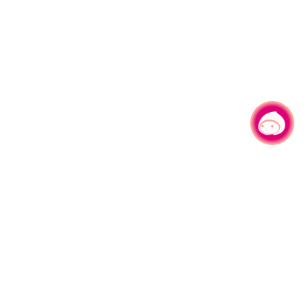
有事问小桃，一起游桃园
|
330206 桃园市桃园区县府路1号
电话：(03)332-2101#6209