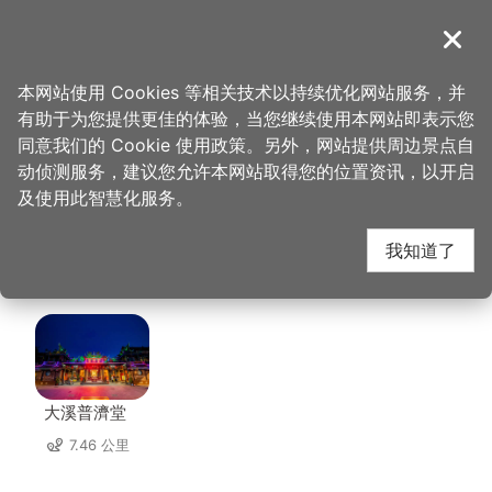
跳
到
導覽
关闭
主
桃园观光导览网
首页
>
想去的地方
>
美食、购物
>
福隆活鱼土鸡餐厅
要
本网站使用 Cookies 等相关技术以持续优化网站服务，并
内
有助于为您提供更佳的体验，当您继续使用本网站即表示您
容
福隆活鱼土鸡餐厅 周边
同意我们的 Cookie 使用政策。另外，网站提供周边景点自
区
动侦测服务，建议您允许本网站取得您的位置资讯，以开启
块
及使用此智慧化服务。
景点
我知道了
共有 97 处景点
大溪普濟堂
7.46 公里