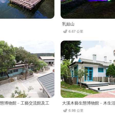
乳姑山
6.67 公里
態博物館﹣工藝交流館及工
大溪木藝生態博物館﹣木生
6.98 公里