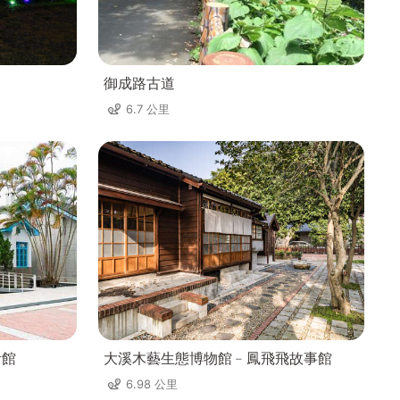
御成路古道
6.7 公里
活館
大溪木藝生態博物館﹣鳳飛飛故事館
6.98 公里