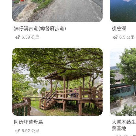
湳仔溝古道(總督府步道)
後慈湖
6.39 公里
6.5 公里
阿姆坪薑母島
大溪木藝生
藝基地
6.92 公里