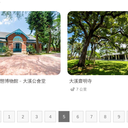
里
態博物館﹣大溪公會堂
大溪齋明寺
7 公里
1
2
3
4
5
6
7
8
9