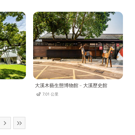
大溪木藝生態博物館﹣大溪歷史館
7.01 公里