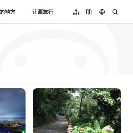
的地方
计画旅行
网站导览
地图导览
language
全文检
繁體中文
English
日本語
한국어
Indonesia
ไทย
Người việt nam