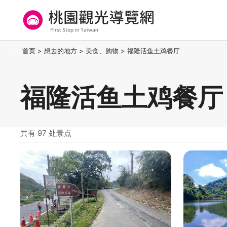
跳
到
主
要
桃园观光导览网
:::
首页
>
想去的地方
>
美食、购物
>
福隆活鱼土鸡餐厅
内
容
区
福隆活鱼土鸡餐厅
块
共有 97 处景点