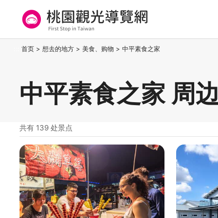
跳
到
主
要
桃园观光导览网
:::
首页
>
想去的地方
>
美食、购物
>
中平素食之家
内
容
区
中平素食之家 周
块
共有 139 处景点