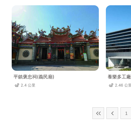
平鎮褒忠祠(義民廟)
養樂多工廠
2.4 公里
2.46 公
1