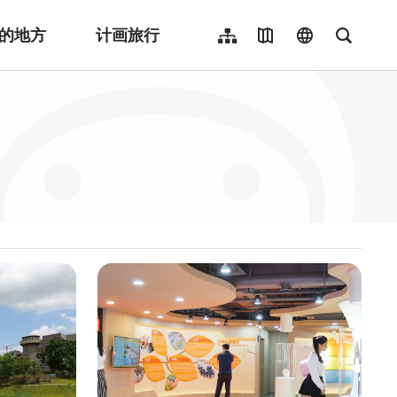
的地方
计画旅行
网站导览
地图导览
language
全文检
繁體中文
English
日本語
한국어
Indonesia
ไทย
Người việt nam