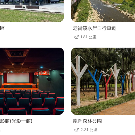
區
老街溪水岸自行車道
1.81 公里
影館(光影一館)
龍岡森林公園
里
2.31 公里