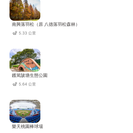
南興落羽松（原 八德落羽松森林）
5.33 公里
鑊篤陂塘生態公園
5.64 公里
樂天桃園棒球場