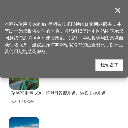
跳
到
導覽
关闭
主
桃园观光导览网
首页
>
想去的地方
>
美食、购物
>
中平素食之家
要
本网站使用 Cookies 等相关技术以持续优化网站服务，并
内
有助于为您提供更佳的体验，当您继续使用本网站即表示您
容
同意我们的 Cookie 使用政策。另外，网站提供周边景点自
中平素食之家 周边景点
区
动侦测服务，建议您允许本网站取得您的位置资讯，以开启
块
及使用此智慧化服务。
共有 139 处景点
我知道了
望路寮生態步道、鎮興段景觀步道、過嶺支渠步道
4.08 公里