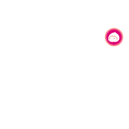
有事问小桃，一起游桃园
|
330206 桃园市桃园区县府路1号
电话：(03)332-2101#6209
服务时间：週一至週五
上午8:00至12:00 下午13:00至17:00