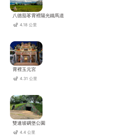
八德茄苳霄裡陽光鐵馬道
4.18 公里
霄裡玉元宮
4.31 公里
雙連坡碉堡公園
4.4 公里