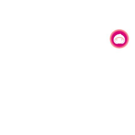
有事问小桃，一起游桃园
330206 桃园市桃园区县府路1号
电话：(03)332-2101#6209
服务时间：週一至週五
上午8:00至12:00 下午13:00至17:00