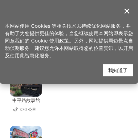
跳
到
導覽
关闭
主
桃园观光导览网
首页
>
想去的地方
>
美食、购物
>
转角 17
要
本网站使用 Cookies 等相关技术以持续优化网站服务，并
内
有助于为您提供更佳的体验，当您继续使用本网站即表示您
容
同意我们的 Cookie 使用政策。另外，网站提供周边景点自
转角 17 周边景点
区
动侦测服务，建议您允许本网站取得您的位置资讯，以开启
块
及使用此智慧化服务。
共有 139 处景点
我知道了
中平路故事館
7.76 公里