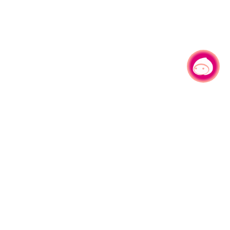
有事问小桃，一起游桃园
|
330206 桃园市桃园区县府路1号
电话：(03)332-2101#6209
服务时间：週一至週五
上午8:00至12:00 下午13:00至17:00