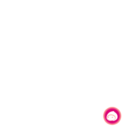
有事问小桃，一起游桃园
|