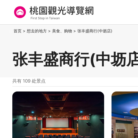
跳
到
主
要
桃园观光导览网
:::
首页
>
想去的地方
>
美食、购物
>
张丰盛商行(中坜店)
内
容
区
张丰盛商行(中坜店
块
共有 109 处景点