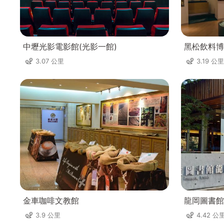
中壢光影電影館(光影一館)
黑松飲料博
3.07 公里
3.19 公里
金車咖啡文教館
龍岡圖書館
3.9 公里
4.42 公