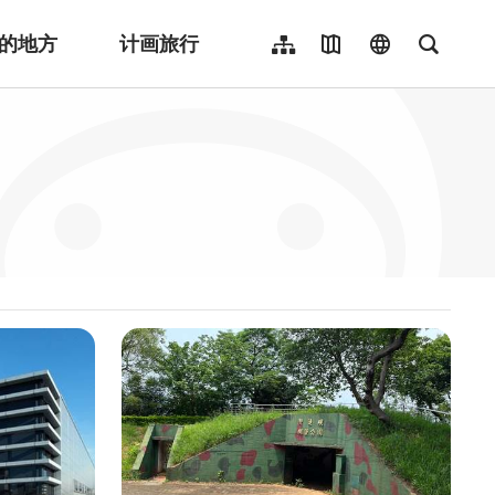
的地方
计画旅行
网站导览
地图导览
language
全文检
繁體中文
English
日本語
한국어
Indonesia
ไทย
Người việt nam