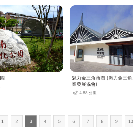
園
魅力金三角商圈 (魅力金三
業發展協會)
里
4.88 公里
1
2
3
4
5
6
7
8
9
10