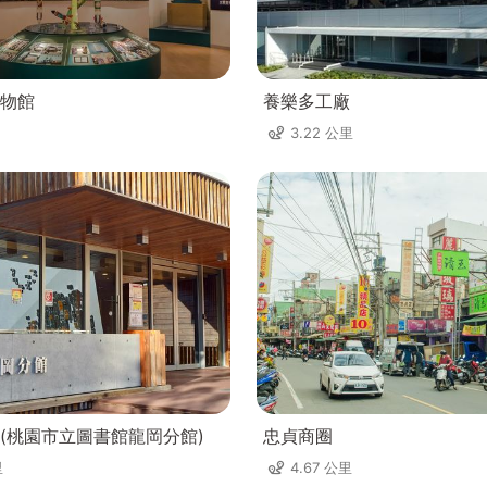
物館
養樂多工廠
3.22 公里
(桃園市立圖書館龍岡分館)
忠貞商圈
里
4.67 公里