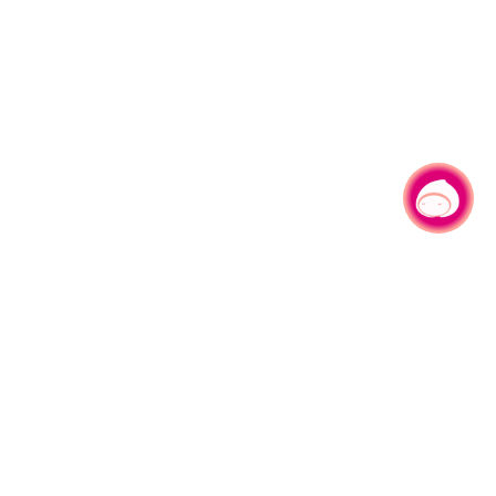
有事问小桃，一起游桃园
|
330206 桃园市桃园区县府路1号
电话：(03)332-2101#6209