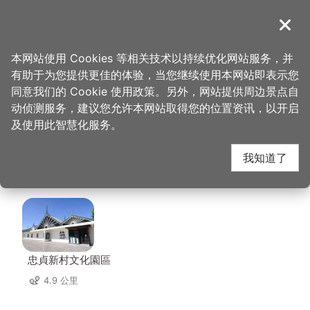
跳
到
導覽
关闭
主
桃园观光导览网
首页
>
想去的地方
>
美食、购物
>
张丰盛商行(中坜店)
要
本网站使用 Cookies 等相关技术以持续优化网站服务，并
内
有助于为您提供更佳的体验，当您继续使用本网站即表示您
容
张丰盛商行(中坜店) 周
同意我们的 Cookie 使用政策。另外，网站提供周边景点自
区
动侦测服务，建议您允许本网站取得您的位置资讯，以开启
块
及使用此智慧化服务。
边景点
我知道了
共有 109 处景点
忠貞新村文化園區
4.9 公里