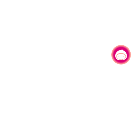
有事问小桃，一起游桃园
|
330206 桃园市桃园区县府路1号
电话：(03)332-2101#6209