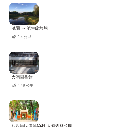
桃園1-4號生態埤塘
1.4 公里
大湳圖書館
1.46 公里
八塊厝民俗藝術村(大湳森林公園)