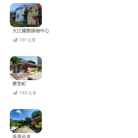
大江國際購物中心
7.61 公里
壢景町
7.63 公里
張厝步道