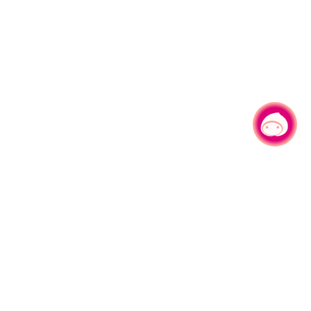
有事问小桃，一起游桃园
330206 桃园市桃园区县府路1号
电话：(03)332-2101#6209