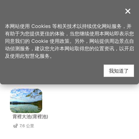
跳
到
導覽
关闭
主
桃园观光导览网
首页
>
想去的地方
>
美食、购物
>
三宝冰事 BAO 3 ICE
要
本网站使用 Cookies 等相关技术以持续优化网站服务，并
内
有助于为您提供更佳的体验，当您继续使用本网站即表示您
容
三宝冰事 BAO 3 ICE 周
同意我们的 Cookie 使用政策。另外，网站提供周边景点自
区
动侦测服务，建议您允许本网站取得您的位置资讯，以开启
块
及使用此智慧化服务。
边景点
我知道了
共有 150 处景点
霄裡大池(霄裡池)
7.6 公里