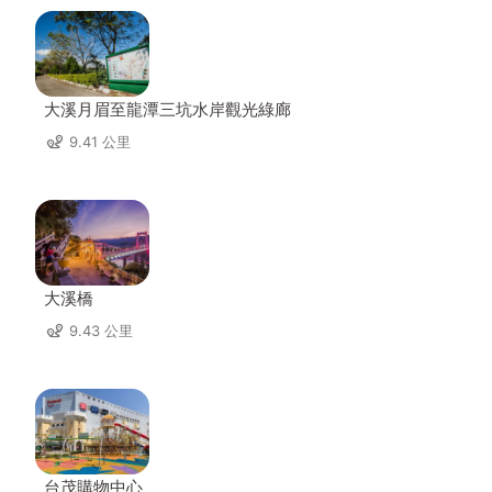
大溪月眉至龍潭三坑水岸觀光綠廊
9.41 公里
大溪橋
9.43 公里
台茂購物中心