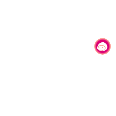
有事问小桃，一起游桃园
330206 桃园市桃园区县府路1号
电话：(03)332-2101#6209