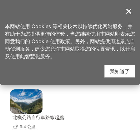
跳
到
導覽
关闭
主
桃园观光导览网
首页
>
想去的地方
>
美食、购物
>
三宝冰事 BAO 3 ICE
要
本网站使用 Cookies 等相关技术以持续优化网站服务，并
内
有助于为您提供更佳的体验，当您继续使用本网站即表示您
容
三宝冰事 BAO 3 ICE 周
同意我们的 Cookie 使用政策。另外，网站提供周边景点自
区
动侦测服务，建议您允许本网站取得您的位置资讯，以开启
块
及使用此智慧化服务。
边景点
我知道了
共有 150 处景点
北橫公路自行車路線起點
9.4 公里