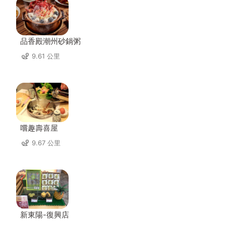
品香殿潮州砂鍋粥
9.61 公里
嚐趣壽喜屋
9.67 公里
新東陽-復興店