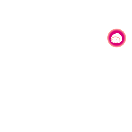
有事问小桃，一起游桃园
|
330206 桃园市桃园区县府路1号
电话：(03)332-2101#6209
服务时间：週一至週五
上午8:00至12:00 下午13:00至17:00