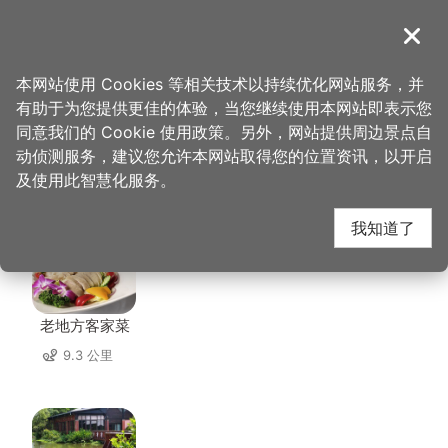
跳
到
導覽
关闭
主
桃园观光导览网
首页
>
想去的地方
>
美食、购物
>
欣园餐馆
要
本网站使用 Cookies 等相关技术以持续优化网站服务，并
内
有助于为您提供更佳的体验，当您继续使用本网站即表示您
容
同意我们的 Cookie 使用政策。另外，网站提供周边景点自
欣园餐馆 周边店家
区
动侦测服务，建议您允许本网站取得您的位置资讯，以开启
块
及使用此智慧化服务。
共有 240 间店家
我知道了
老地方客家菜
9.3 公里