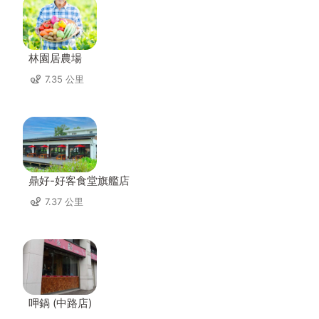
林園居農場
7.35 公里
鼎好-好客食堂旗艦店
7.37 公里
呷鍋 (中路店)