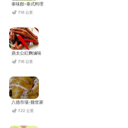
泰味館-泰式料理
7.16 公里
鼎太公紅麴滷味
7.16 公里
八德市場-雞世家
7.22 公里