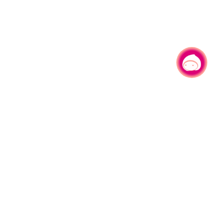
有事问小桃，一起游桃园
|
330206 桃园市桃园区县府路1号
电话：(03)332-2101#6209
服务时间：週一至週五
上午8:00至12:00 下午13:00至17:00