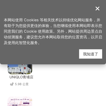
跳
到
導覽
关闭
主
桃园观光导览网
首页
>
想去的地方
>
美食、购物
>
欣园餐馆
要
本网站使用 Cookies 等相关技术以持续优化网站服务，并
内
有助于为您提供更佳的体验，当您继续使用本网站即表示您
容
同意我们的 Cookie 使用政策。另外，网站提供周边景点自
欣园餐馆 周边店家
区
动侦测服务，建议您允许本网站取得您的位置资讯，以开启
块
及使用此智慧化服务。
共有 240 间店家
我知道了
UNIQLO青埔店
5.98 公里