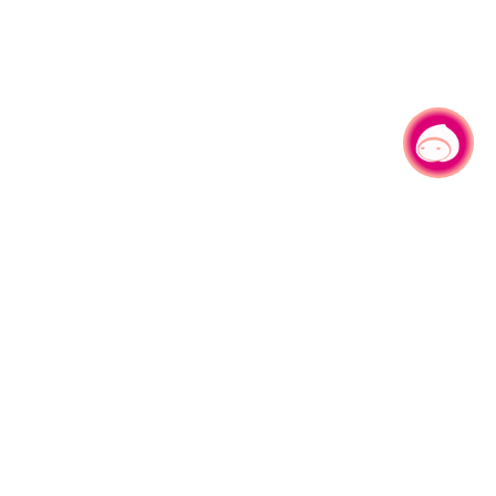
有事问小桃，一起游桃园
|
330206 桃园市桃园区县府路1号
电话：(03)332-2101#6209
服务时间：週一至週五
上午8:00至12:00 下午13:00至17:00