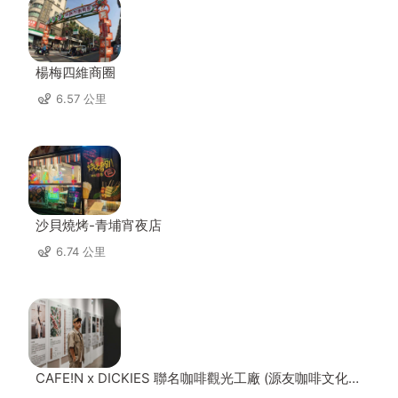
楊梅四維商圈
6.57 公里
沙貝燒烤-青埔宵夜店
6.74 公里
CAFE!N x DICKIES 聯名咖啡觀光工廠 (源友咖啡文化園