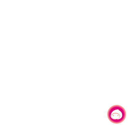
有事问小桃，一起游桃园
|