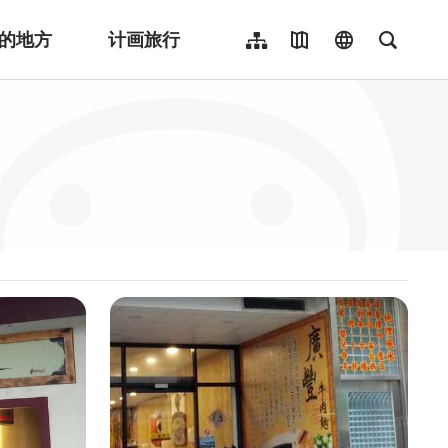
的地方
计画旅行
网站导览
地图导览
language
全文检
繁體中文
English
日本語
한국어
Indonesia
ไทย
Người việt nam