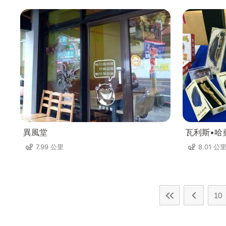
異風堂
瓦利斯•哈
7.99 公里
8.01 公
10