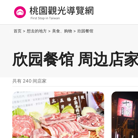
跳
到
主
要
桃园观光导览网
:::
首页
>
想去的地方
>
美食、购物
>
欣园餐馆
内
容
区
欣园餐馆 周边店
块
共有 240 间店家