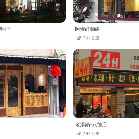
料理
阿燁紅麵線
7.91 公里
老湯鍋-八德店
7.97 公里