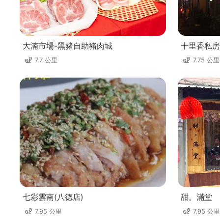
大湳市場-黑豬自助豬肉城
十里香私房
7.7 公里
7.75 公里
七彩雲南(八德店)
甜。滿堂
7.95 公里
7.95 公里