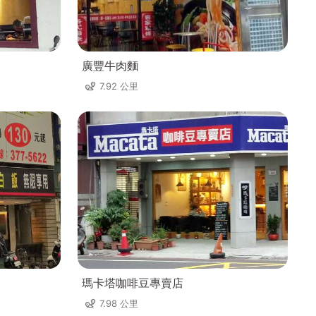
廣豐牛肉麵
7.92 公里
瑪卡塔咖啡豆專賣店
7.98 公里