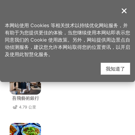
跳
到
導覽
关闭
主
桃园观光导览网
首页
>
想去的地方
>
美食、购物
>
欣园餐馆
要
本网站使用 Cookies 等相关技术以持续优化网站服务，并
内
有助于为您提供更佳的体验，当您继续使用本网站即表示您
容
同意我们的 Cookie 使用政策。另外，网站提供周边景点自
欣园餐馆 周边店家
区
动侦测服务，建议您允许本网站取得您的位置资讯，以开启
块
及使用此智慧化服务。
共有 240 间店家
我知道了
吾飛藝術銀行
4.79 公里