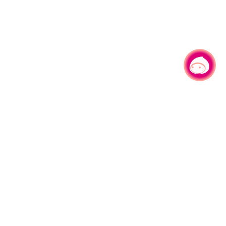
有事问小桃，一起游桃园
330206 桃园市桃园区县府路1号
电话：(03)332-2101#6209
服务时间：週一至週五
上午8:00至12:00 下午13:00至17:00