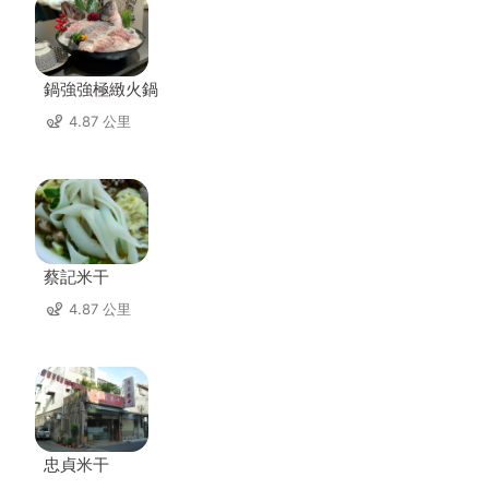
鍋強強極緻火鍋
4.87 公里
蔡記米干
4.87 公里
忠貞米干