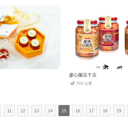
廖心蘭豆干店
7.02 公里
11
12
13
14
15
16
17
18
19