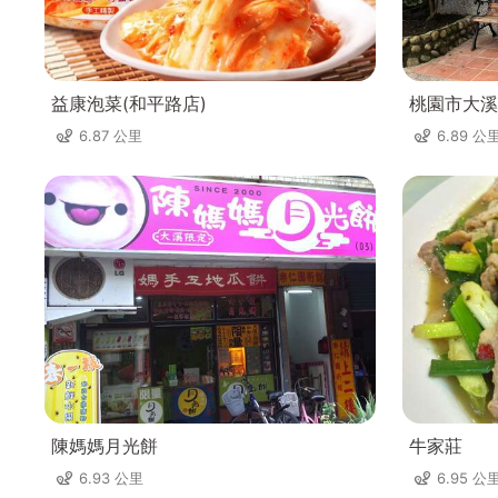
益康泡菜(和平路店)
桃園市大溪
6.87 公里
6.89 公
陳媽媽月光餅
牛家莊
6.93 公里
6.95 公