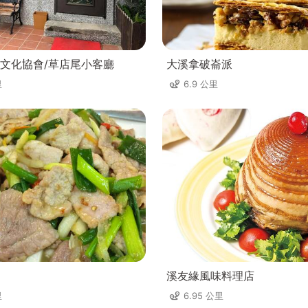
文化協會/草店尾小客廳
大溪拿破崙派
里
6.9 公里
溪友緣風味料理店
里
6.95 公里