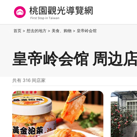
跳
到
主
要
桃园观光导览网
:::
首页
>
想去的地方
>
美食、购物
>
皇帝岭会馆
内
容
区
皇帝岭会馆 周边
块
共有 316 间店家