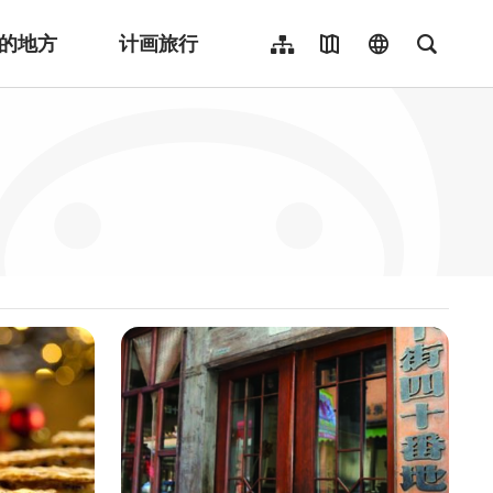
的地方
计画旅行
网站导览
地图导览
language
全文检
繁體中文
English
日本語
한국어
Indonesia
ไทย
Người việt nam