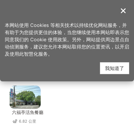
跳
到
導覽
关闭
主
桃园观光导览网
首页
>
想去的地方
>
美食、购物
>
大溪鹅庄客家餐馆
要
本网站使用 Cookies 等相关技术以持续优化网站服务，并
内
有助于为您提供更佳的体验，当您继续使用本网站即表示您
容
大溪鹅庄客家餐馆 周边
同意我们的 Cookie 使用政策。另外，网站提供周边景点自
区
动侦测服务，建议您允许本网站取得您的位置资讯，以开启
块
及使用此智慧化服务。
店家
我知道了
共有 222 间店家
六福亭活魚餐廳
6.82 公里