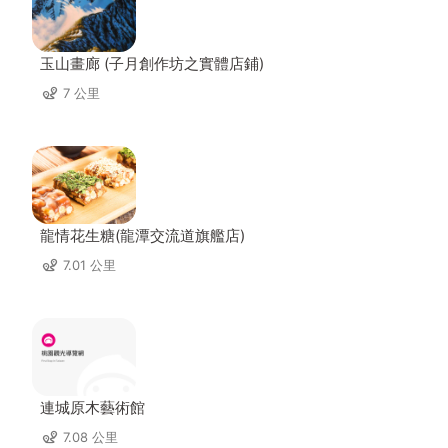
玉山畫廊 (子月創作坊之實體店鋪)
7 公里
龍情花生糖(龍潭交流道旗艦店)
7.01 公里
連城原木藝術館
7.08 公里