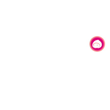
有事问小桃，一起游桃园
330206 桃园市桃园区县府路1号
电话：(03)332-2101#6209