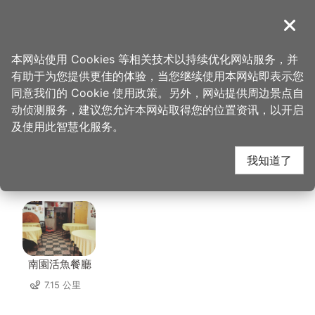
跳
到
導覽
关闭
主
桃园观光导览网
首页
>
想去的地方
>
美食、购物
>
大溪鹅庄客家餐馆
要
本网站使用 Cookies 等相关技术以持续优化网站服务，并
内
有助于为您提供更佳的体验，当您继续使用本网站即表示您
容
大溪鹅庄客家餐馆 周边
同意我们的 Cookie 使用政策。另外，网站提供周边景点自
区
动侦测服务，建议您允许本网站取得您的位置资讯，以开启
块
及使用此智慧化服务。
店家
我知道了
共有 222 间店家
南園活魚餐廳
7.15 公里