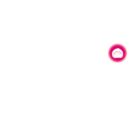
有事问小桃，一起游桃园
330206 桃园市桃园区县府路1号
电话：(03)332-2101#6209