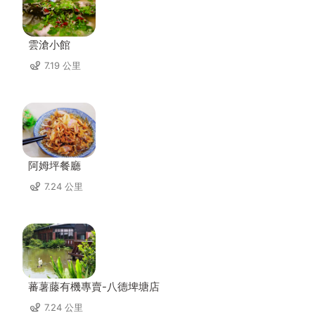
雲滄小館
7.19 公里
阿姆坪餐廳
7.24 公里
蕃薯藤有機專賣-八德埤塘店
7.24 公里