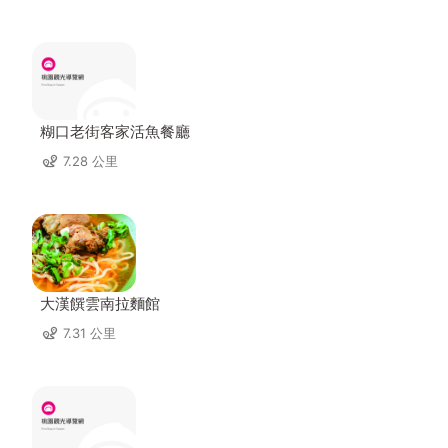
糊口老街客家活魚餐廳
7.28 公里
大漢饌雲南拉麵館
7.31 公里