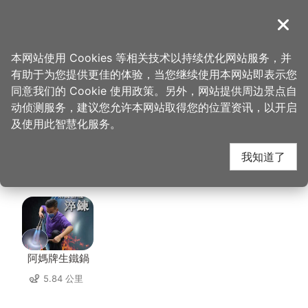
跳
到
導覽
关闭
主
桃园观光导览网
首页
>
想去的地方
>
美食、购物
>
大溪鹅庄客家餐馆
要
本网站使用 Cookies 等相关技术以持续优化网站服务，并
内
有助于为您提供更佳的体验，当您继续使用本网站即表示您
容
大溪鹅庄客家餐馆 周边
同意我们的 Cookie 使用政策。另外，网站提供周边景点自
区
动侦测服务，建议您允许本网站取得您的位置资讯，以开启
块
及使用此智慧化服务。
店家
我知道了
共有 222 间店家
阿媽牌生鐵鍋
5.84 公里