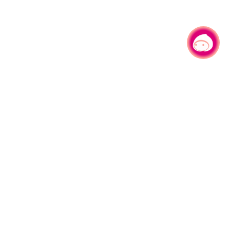
有事问小桃，一起游桃园
330206 桃园市桃园区县府路1号
电话：(03)332-2101#6209
服务时间：週一至週五
上午8:00至12:00 下午13:00至17:00