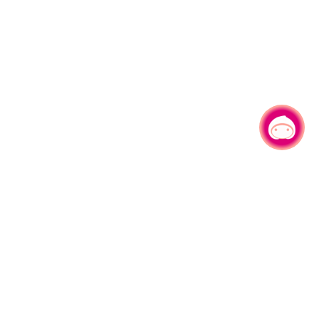
有事问小桃，一起游桃园
330206 桃园市桃园区县府路1号
电话：(03)332-2101#6209