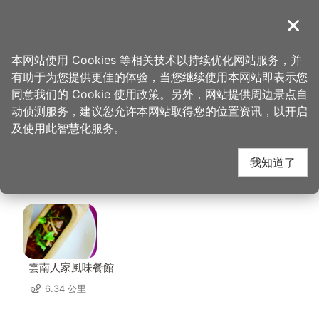
跳
到
導覽
关闭
主
桃园观光导览网
首页
>
想去的地方
>
美食、购物
>
大溪鹅庄客家餐馆
要
本网站使用 Cookies 等相关技术以持续优化网站服务，并
内
有助于为您提供更佳的体验，当您继续使用本网站即表示您
容
大溪鹅庄客家餐馆 周边
同意我们的 Cookie 使用政策。另外，网站提供周边景点自
区
动侦测服务，建议您允许本网站取得您的位置资讯，以开启
块
及使用此智慧化服务。
店家
我知道了
共有 222 间店家
雲南人家風味餐館
6.34 公里