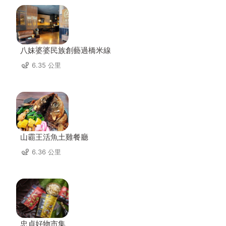
八妹婆婆民族創藝過橋米線
6.35 公里
山霸王活魚土雞餐廳
6.36 公里
忠貞好物市集