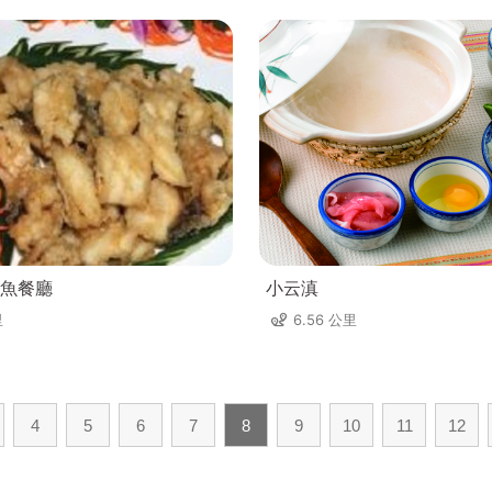
魚餐廳
小云滇
里
6.56 公里
4
5
6
7
8
9
10
11
12