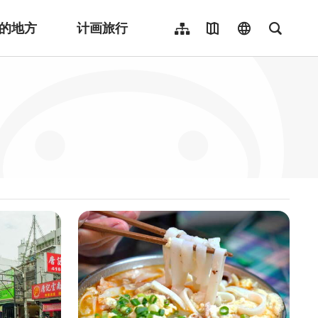
的地方
计画旅行
网站导览
地图导览
language
全文检
繁體中文
English
日本語
한국어
Indonesia
ไทย
Người việt nam