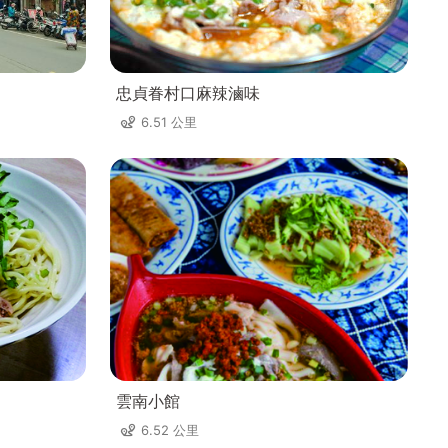
忠貞眷村口麻辣滷味
6.51 公里
雲南小館
6.52 公里