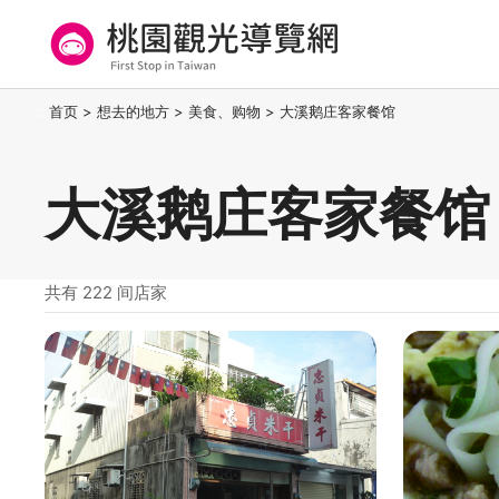
跳
到
主
要
桃园观光导览网
:::
首页
>
想去的地方
>
美食、购物
>
大溪鹅庄客家餐馆
内
容
区
大溪鹅庄客家餐馆
块
共有 222 间店家