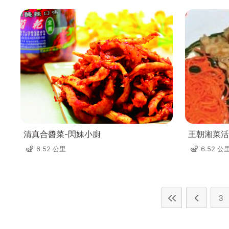
清真合醬菜-閃妹小廚
王朝湘菜活
6.52 公里
6.52 公
3