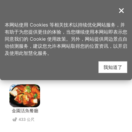
跳
到
導覽
关闭
主
桃园观光导览网
首页
>
想去的地方
>
美食、购物
>
宾帅活鱼湘菜餐厅
要
本网站使用 Cookies 等相关技术以持续优化网站服务，并
内
有助于为您提供更佳的体验，当您继续使用本网站即表示您
容
宾帅活鱼湘菜餐厅 周边
同意我们的 Cookie 使用政策。另外，网站提供周边景点自
区
动侦测服务，建议您允许本网站取得您的位置资讯，以开启
块
及使用此智慧化服务。
店家
我知道了
共有 164 间店家
金園活魚餐廳
433 公尺