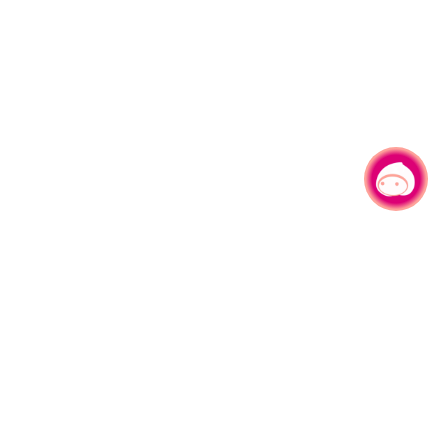
有事问小桃，一起游桃园
|
330206 桃园市桃园区县府路1号
电话：(03)332-2101#6209