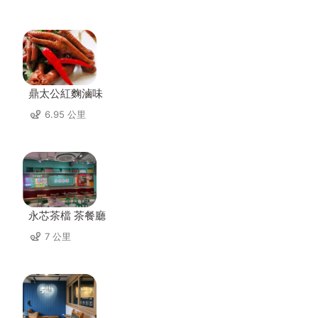
鼎太公紅麴滷味
6.95 公里
永芯茶檔 茶餐廳
7 公里