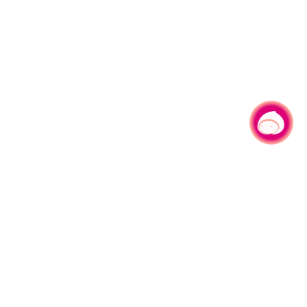
有事问小桃，一起游桃园
|
330206 桃园市桃园区县府路1号
电话：(03)332-2101#6209