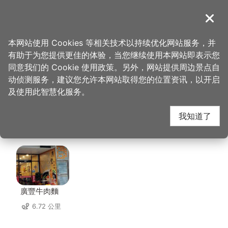
跳
到
導覽
关闭
主
桃园观光导览网
首页
>
想去的地方
>
美食、购物
>
大窑大摆义大利手工窑烤披萨
要
本网站使用 Cookies 等相关技术以持续优化网站服务，并
内
有助于为您提供更佳的体验，当您继续使用本网站即表示您
容
大窑大摆义大利手工窑
同意我们的 Cookie 使用政策。另外，网站提供周边景点自
区
动侦测服务，建议您允许本网站取得您的位置资讯，以开启
块
及使用此智慧化服务。
烤披萨 周边店家
我知道了
共有 179 间店家
廣豐牛肉麵
6.72 公里