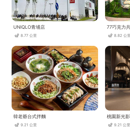
UNIQLO青埔店
77巧克力
8.77 公里
8.82 公
韓老爺台式拌麵
桃園新光影
9.21 公里
9.21 公