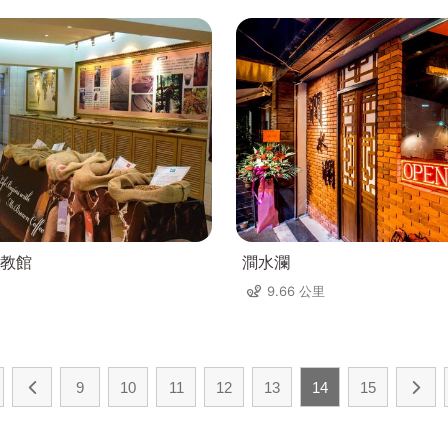
教館
澗水瀾
9.66 公里
9
10
11
12
13
14
15