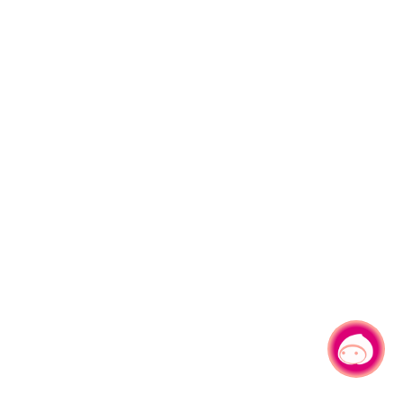
有事问小桃，一起游桃园
|