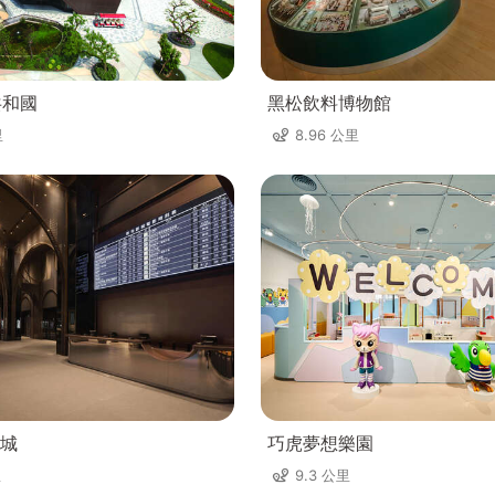
共和國
黑松飲料博物館
里
8.96 公里
城
巧虎夢想樂園
里
9.3 公里