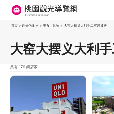
跳
到
主
要
桃园观光导览网
:::
首页
>
想去的地方
>
美食、购物
>
大窑大摆义大利手工窑烤披萨
内
容
区
大窑大摆义大利手
块
共有 179 间店家