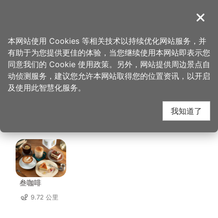
跳
到
導覽
关闭
主
桃园观光导览网
首页
>
想去的地方
>
美食、购物
>
大窑大摆义大利手工窑烤披萨
要
本网站使用 Cookies 等相关技术以持续优化网站服务，并
内
有助于为您提供更佳的体验，当您继续使用本网站即表示您
容
大窑大摆义大利手工窑
同意我们的 Cookie 使用政策。另外，网站提供周边景点自
区
动侦测服务，建议您允许本网站取得您的位置资讯，以开启
块
及使用此智慧化服务。
烤披萨 周边店家
我知道了
共有 179 间店家
叁咖啡
9.72 公里