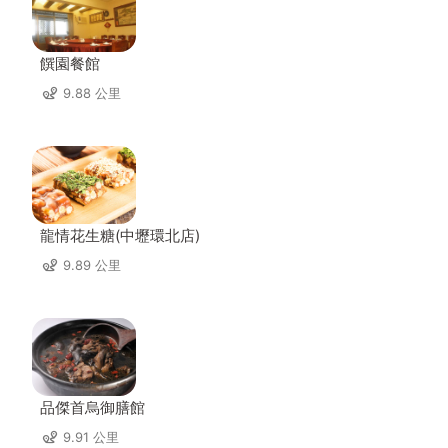
饌園餐館
9.88 公里
龍情花生糖(中壢環北店)
9.89 公里
品傑首烏御膳館
9.91 公里