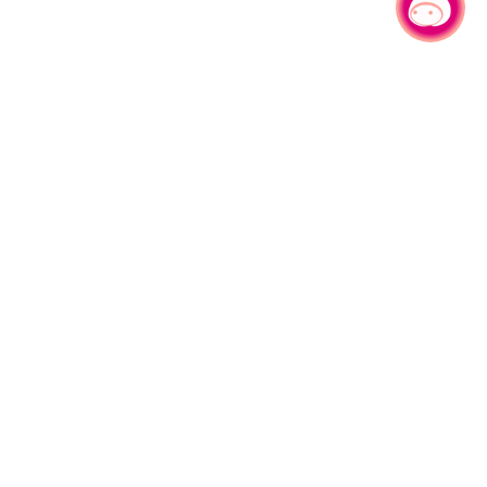
有事问小桃，一起游桃园
330206 桃园市桃园区县府路1号
电话：(03)332-2101#6209
服务时间：週一至週五
上午8:00至12:00 下午13:00至17:00
网站导览
资讯安全政策
隐私权政策