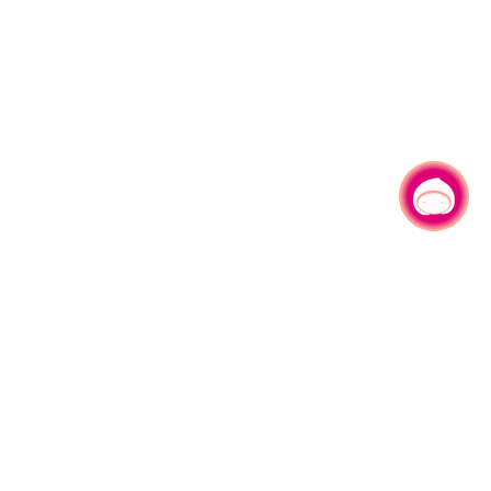
有事问小桃，一起游桃园
330206 桃园市桃园区县府路1号
电话：(03)332-2101#6209