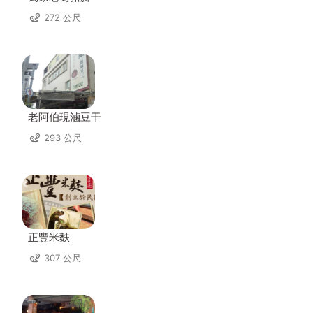
272 公尺
老阿伯現滷豆干
293 公尺
正豐米麩
307 公尺