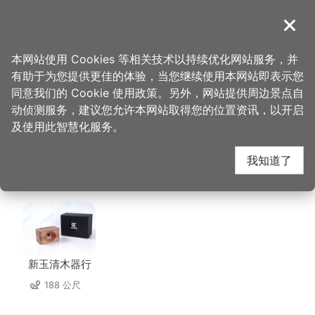
跳
到
導覽
关闭
主
桃园观光导览网
首页
>
想去的地方
>
美食、购物
>
姚茶馆私房料理
要
本网站使用 Cookies 等相关技术以持续优化网站服务，并
内
有助于为您提供更佳的体验，当您继续使用本网站即表示您
容
姚茶馆私房料理 周边店
同意我们的 Cookie 使用政策。另外，网站提供周边景点自
区
动侦测服务，建议您允许本网站取得您的位置资讯，以开启
块
及使用此智慧化服务。
家
我知道了
共有 225 间店家
新玉清木器行
188 公尺