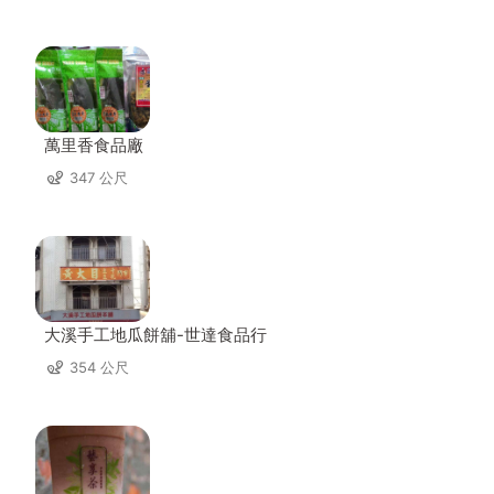
萬里香食品廠
347 公尺
大溪手工地瓜餅舖-世達食品行
354 公尺