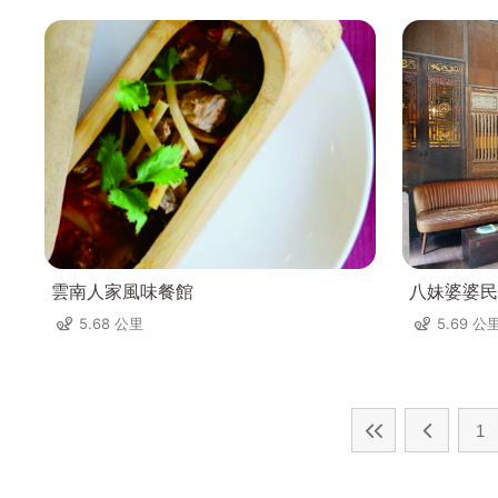
雲南人家風味餐館
八妹婆婆民
5.68 公里
5.69 公
1