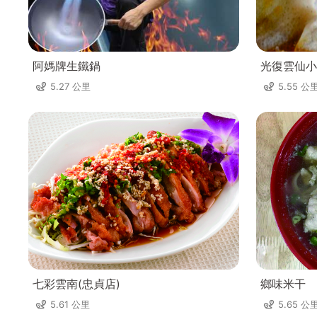
阿媽牌生鐵鍋
光復雲仙小
5.27 公里
5.55 公
七彩雲南(忠貞店)
鄉味米干
5.61 公里
5.65 公