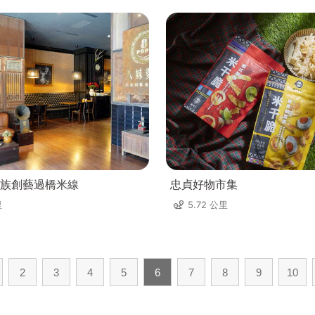
族創藝過橋米線
忠貞好物市集
里
5.72 公里
2
3
4
5
6
7
8
9
10