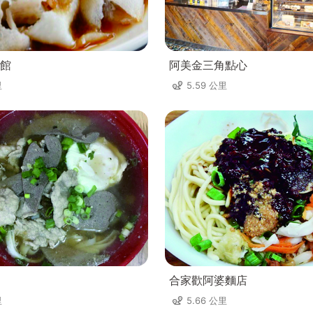
館
阿美金三角點心
里
5.59 公里
合家歡阿婆麵店
里
5.66 公里