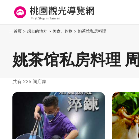
跳
到
主
要
桃园观光导览网
:::
首页
>
想去的地方
>
美食、购物
>
姚茶馆私房料理
内
容
区
姚茶馆私房料理 
块
共有 225 间店家