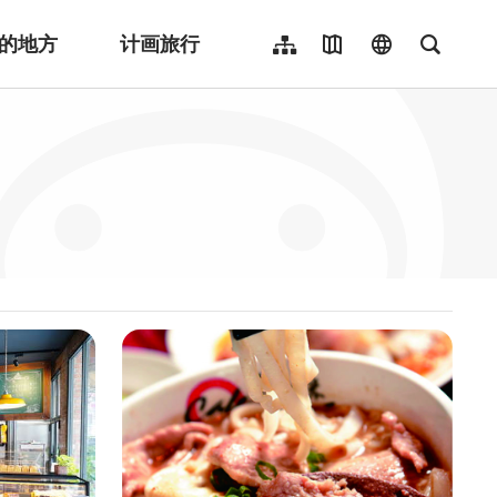
的地方
计画旅行
网站导览
地图导览
language
全文检
繁體中文
English
日本語
한국어
Indonesia
ไทย
Người việt nam