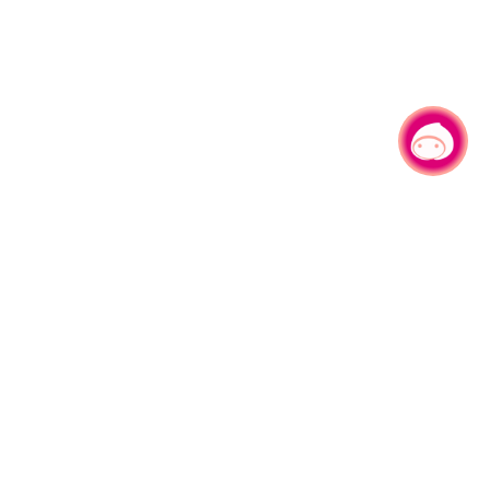
有事问小桃，一起游桃园
|
330206 桃园市桃园区县府路1号
电话：(03)332-2101#6209
服务时间：週一至週五
上午8:00至12:00 下午13:00至17:00