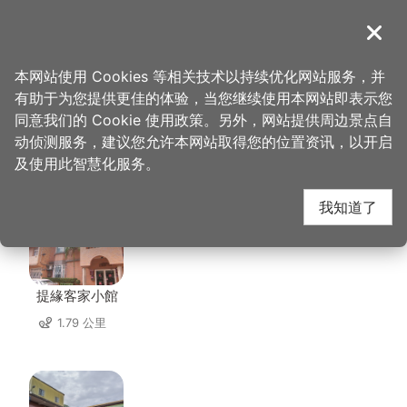
跳
到
導覽
关闭
主
桃园观光导览网
首页
>
想去的地方
>
美食、购物
>
龙元宫商圈
要
本网站使用 Cookies 等相关技术以持续优化网站服务，并
内
有助于为您提供更佳的体验，当您继续使用本网站即表示您
容
同意我们的 Cookie 使用政策。另外，网站提供周边景点自
龙元宫商圈 周边店家
区
动侦测服务，建议您允许本网站取得您的位置资讯，以开启
块
及使用此智慧化服务。
共有 197 间店家
我知道了
提緣客家小館
1.79 公里