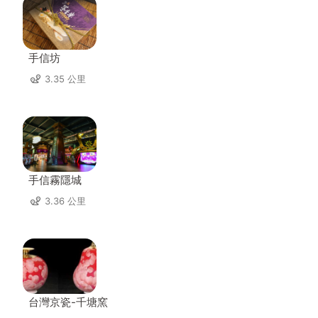
手信坊
3.35 公里
手信霧隱城
3.36 公里
台灣京瓷-千塘窯