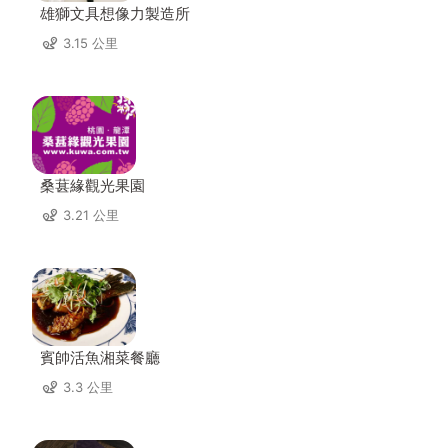
雄獅文具想像力製造所
3.15 公里
桑葚緣觀光果園
3.21 公里
賓帥活魚湘菜餐廳
3.3 公里