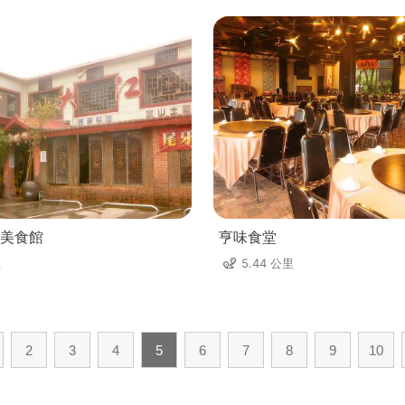
美食館
亨味食堂
里
5.44 公里
2
3
4
5
6
7
8
9
10