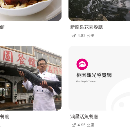
館
新龍泉花園餐廳
里
4.82 公里
餐廳
鴻星活魚餐廳
里
4.95 公里