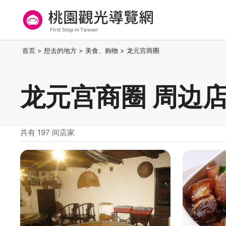
跳
到
主
要
桃园观光导览网
:::
首页
>
想去的地方
>
美食、购物
>
龙元宫商圈
内
容
区
龙元宫商圈 周边
块
共有 197 间店家