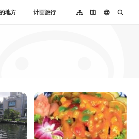
的地方
计画旅行
网站导览
地图导览
language
全文检
繁體中文
English
日本語
한국어
Indonesia
ไทย
Người việt nam